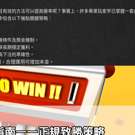
且有效的方法可以提高勝率呢？事實上，許多專業玩家早已掌握一套
中包含以下幾點關鍵策略：
勝條件及獎金機制。
保長期穩定獲利。
高下注的準確性。
制，合理運用可增加本金。