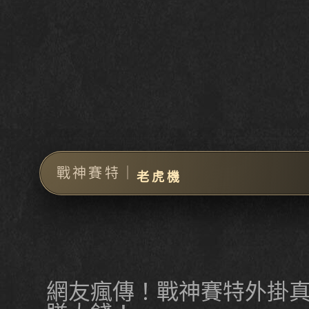
戰神賽特｜
老虎機
網友瘋傳！戰神賽特外掛