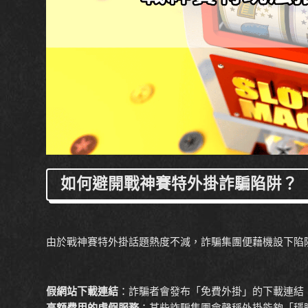
如何避開戰神賽特外掛詐騙陷阱？
由於戰神賽特外掛話題熱度不減，詐騙集團便藉機設下陷
假網站下載連結
：詐騙者會發布「免費外掛」的下載連結
高額費用的虛假服務
：某些詐騙集團會聲稱外掛能夠「穩