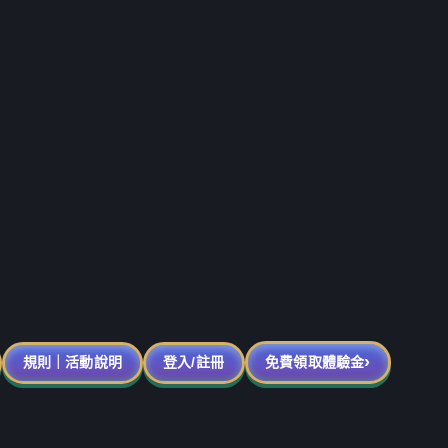
規則｜活動說明
登入/註冊
免費領取體驗金