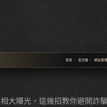
首頁
老虎機
網友瘋
真相大曝光，這幾招教你避開詐