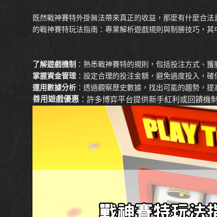
既然戰神賽特外掛無法帶來真正的收益，那麼有什麼合法
的戰神賽特玩法指南：專業解析遊戲規則與制勝技巧，其
了解遊戲機制
：熟悉戰神賽特的規則，包括投注方式、獲
掌握資金管理
：設定合理的投注金額，避免過度投入，確
運用數據分析
：透過觀察歷史數據，找出可能的趨勢，提
善用遊戲優惠
：許多博弈平台提供新手紅利或回饋機