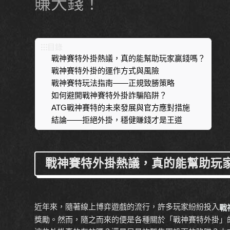
賺大錢！
目錄
戰神賽特外掛熱議，真的能幫助玩家贏錢嗎？
戰神賽特外掛的運作方式與風險
戰神賽特玩法指南——正規致勝策略
如何避開戰神賽特外掛詐騙陷阱？
ATG戰神賽特的未來發展與官方應對措施
結論——拒絕外掛，穩健賺錢才是王道
戰神賽特外掛熱議，真的能幫助玩
近年來，隨著線上博弈遊戲的流行，許多玩家紛紛投入
戰
獎勵。然而，隨之而來的便是各種關於「戰神賽特外掛」