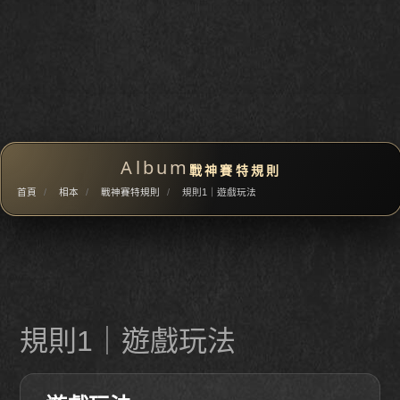
登入/註冊
免費領取體驗金
Album
戰神賽特規則
首頁
相本
戰神賽特規則
規則1｜遊戲玩法
規則1｜遊戲玩法