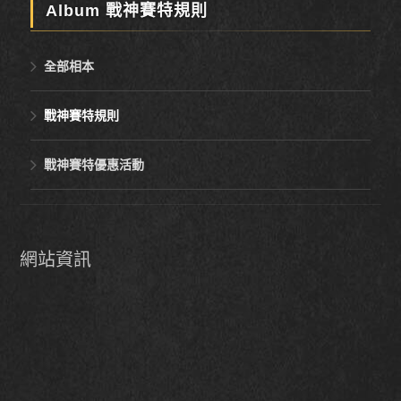
Album
戰神賽特規則
全部相本
戰神賽特規則
戰神賽特優惠活動
網站資訊