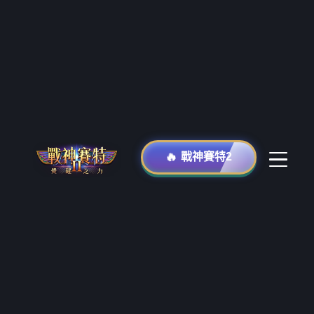
首頁
戰神賽特2
官網最新公告
推薦遊戲 & 娛樂城
關於戰神賽特
賽特 快速問答