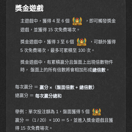
獎金遊戲
主遊戲中，獲得 4 至 6 個
，即可觸發獎金
遊戲，並獲得 15 次免費場次。
獎金遊戲中，獲得 3 至 6 個
，可額外獲得
5 次免費場次，最多可累積至 100 次。
獎金遊戲中，有累積贏分且盤面上出現倍數物件
時， 盤面上的所有倍數將會相加形成
。
總倍數
每次贏分 ＝
贏分 ×（盤面倍數 + 總倍數）
總贏分 ＝
每次贏分總和
舉例：單次投注額為 1，盤面獲得 5 個
贏分 ＝（1 / 20）× 100 ＝ 5，並進入獎金遊戲且獲
得 15 次免費場次。