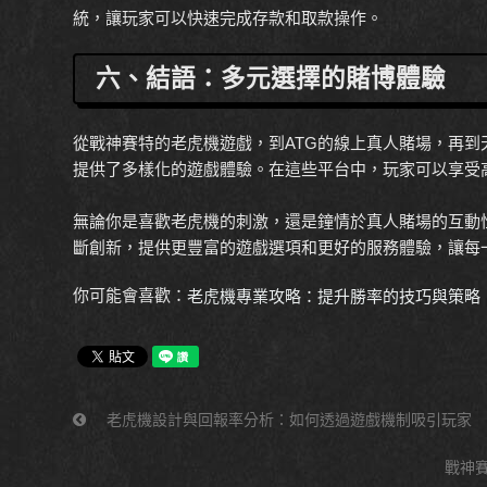
統，讓玩家可以快速完成存款和取款操作。
六、結語：多元選擇的賭博體驗
從戰神賽特的老虎機遊戲，到ATG的線上真人賭場，再到
提供了多樣化的遊戲體驗。在這些平台中，玩家可以享受
無論你是喜歡老虎機的刺激，還是鐘情於真人賭場的互動
斷創新，提供更豐富的遊戲選項和更好的服務體驗，讓每
你可能會喜歡：
老虎機專業攻略：提升勝率的技巧與策略
老虎機設計與回報率分析：如何透過遊戲機制吸引玩家
戰神