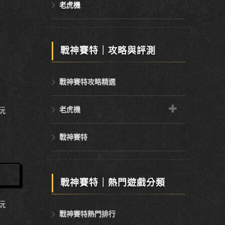
老虎機
戰神賽特｜
攻略與評測
戰神賽特攻略精選
老虎機
玩
戰神賽特
戰神賽特｜
熱門遊戲分類
玩
戰神賽特熱門排行