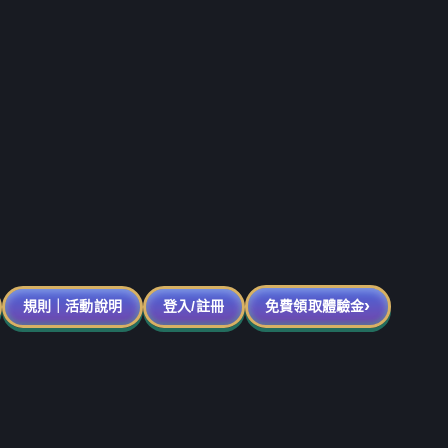
規則｜活動說明
登入/註冊
免費領取體驗金