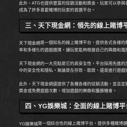
此外，ATG也提供豐富的促銷活動和獎金，玩家可以參與
成為了許多喜愛賭博的玩家的首選平台。
三、天下現金網：領先的線上賭博
是一個知名的線上賭博平台，提供各式各樣的
天下現金網
率和多樣化的遊戲選擇，讓玩家能夠根據自己的興趣和風
天下現金網的一大亮點是它的高安全性，平台採用先進的
中的安全性和隱私。無論是在存款、取款，還是進行遊戲
此外，天下現金網還提供了各種各樣的促銷活動，並且定
獎金或免費遊戲次數，增加遊戲的樂趣和獲勝機會。
四、YG娛樂城：全面的線上賭博平
是一個綜合性的線上賭博平台，提供多種賭博選
YG娛樂城