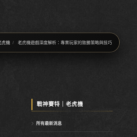
老虎機
老虎機遊戲深度解析：專業玩家的致勝策略與技巧
戰神賽特｜
老虎機
所有最新消息