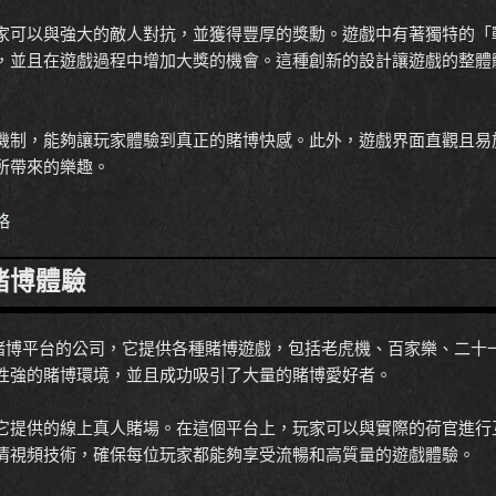
家可以與強大的敵人對抗，並獲得豐厚的獎勳。遊戲中有著獨特的「
，並且在遊戲過程中增加大獎的機會。這種創新的設計讓遊戲的整體
機制，能夠讓玩家體驗到真正的賭博快感。此外，遊戲界面直觀且易
所帶來的樂趣。
略
賭博體驗
是一家專注於線上賭博平台的公司，它提供各種賭博遊戲，包括老虎機、百家樂、二十
樂性強的賭博環境，並且成功吸引了大量的賭博愛好者。
是它提供的線上真人賭場。在這個平台上，玩家可以與實際的荷官進行
高清視頻技術，確保每位玩家都能夠享受流暢和高質量的遊戲體驗。