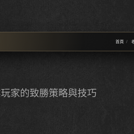
首頁
業玩家的致勝策略與技巧