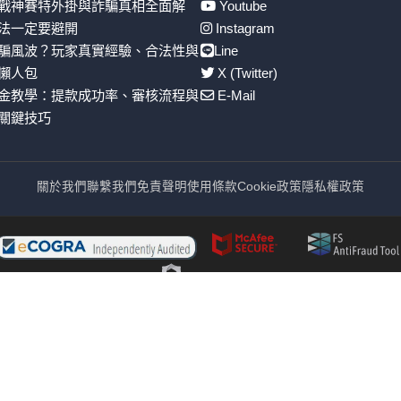
戰神賽特外掛與詐騙真相全面解
Youtube
法一定要避開
Instagram
騙風波？玩家真實經驗、合法性與
Line
懶人包
X (Twitter)
金教學：提款成功率、審核流程與
E-Mail
關鍵技巧
關於我們
聯繫我們
免責聲明
使用條款
Cookie政策
隱私權政策
本網站僅限年滿18歲之用戶瀏覽與使用。請理性娛樂，支持責任