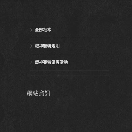
全部相本
戰神賽特規則
戰神賽特優惠活動
網站資訊