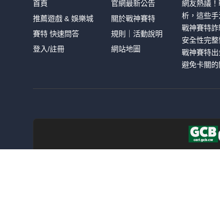
首頁
官網最新公告
網友熱議！
析，這些手
推薦遊戲 & 娛樂城
關於戰神賽特
戰神賽特詐
賽特 快速問答
規則｜活動說明
安全性完整
登入/註冊
網站地圖
戰神賽特出
避免卡關的
2025© Copyright All Rights Reserved